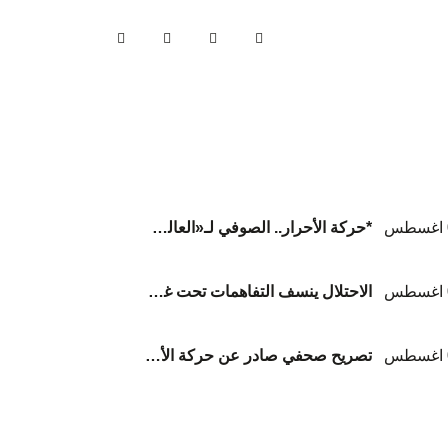
*حركة الأحرار.. الصوفي لـ«العالم»:* الأسرى يواجهون كارثة إنسانية ممنهجة داخل سجون الاحتلال
الاحتلال ينسف التفاهمات تحت غطاء الإفلات من العقاب... وعلى الوسطاء الانتقال من الإدانة إلى الإلزام*
تصريح صحفي صادر عن حركة الأحرار الفلسطينية بشأن تشيع شهداء عائلة أبوشريعة والحساينة