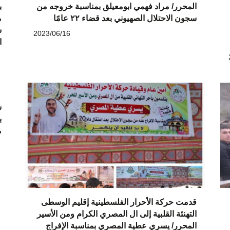
المحرر/ مراد فهمي ابومعيلق بمناسبة خروجه من
ب
سجون الاحتلال الصهيوني بعد قضاء ٢٢ عامًا
م
س
2023/06/16
ا
ش
م
قدمت حركة الأحرار الفلسطينية إقليم الوسطى
التهنئة القلبية إلى ال المصري الكرام ومن الأسير
المحرر/ يسري عطية المصري بمناسبة الإفراج