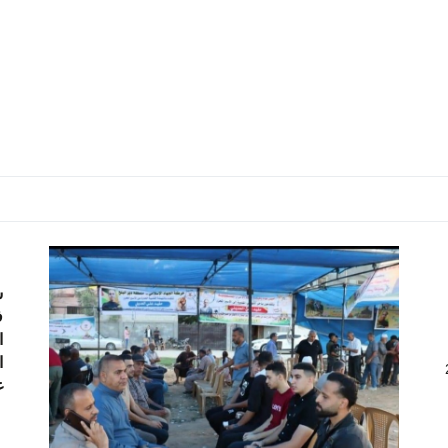
ش
ف
ا
ا
غ