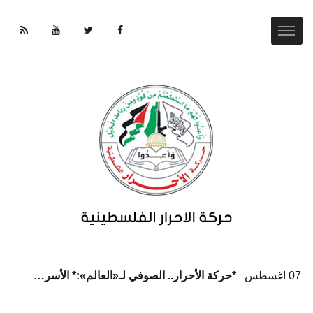
07 اغسطس
*حركة الأحرار.. الصوفي لـ«العالم»:* الأسرى يواجهون كارثة إنسانية ممنهجة داخل سجون الاحتلال