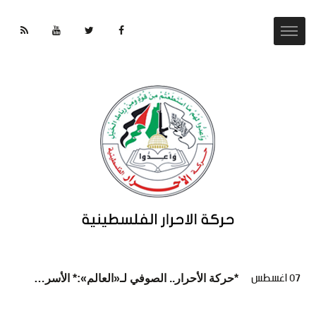
07 اغسطس
*حركة الأحرار.. الصوفي لـ«العالم»:* الأسرى يواجهون كارثة إنسانية ممنهجة داخل سجون الاحتلال