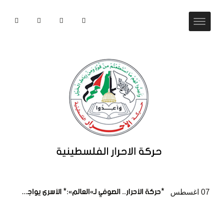
*حركة الأحرار.. الصوفي لـ«العالم»:* الأسرى يواجهون كارثة إنسانية ممنهجة داخل سجون الاحتلال
07 اغسطس