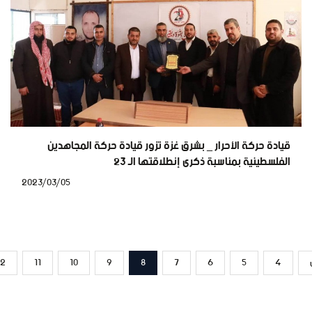
قيادة حركة الأحرار _ بشرق غزة تزور قيادة حركة المجاهدين
الفلسطينية بمناسبة ذكرى إنطلاقتها الـ 23
2023/03/05
12
11
10
9
8
7
6
5
4