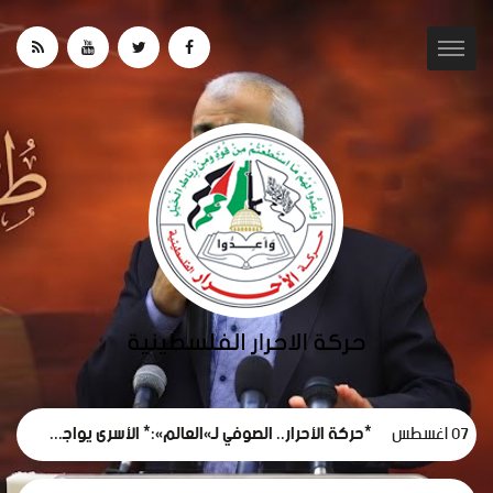
07 اغسطس
*حركة الأحرار.. الصوفي لـ«العالم»:* الأسرى يواجهون كارثة إنسانية ممنهجة داخل سجون الاحتلال