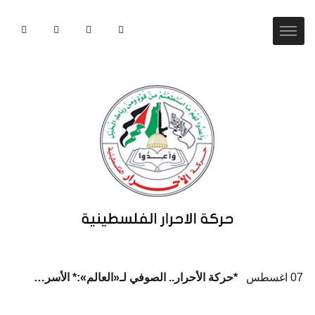
07 اغسطس
*حركة الأحرار.. الصوفي لـ«العالم»:* الأسرى يواجهون كارثة إنسانية ممنهجة داخل سجون الاحتلال