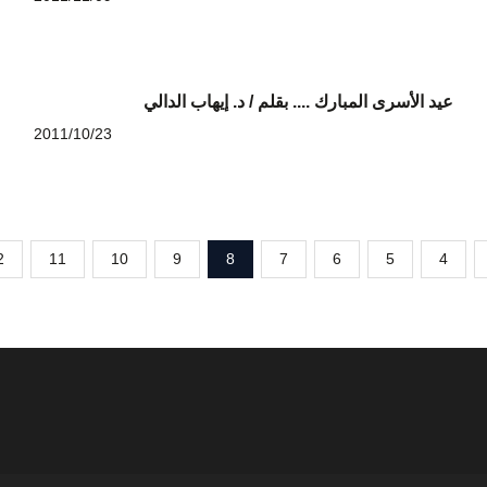
عيد الأسرى المبارك .... بقلم / د. إيهاب الدالي
2011/10/23
2
11
10
9
8
7
6
5
4