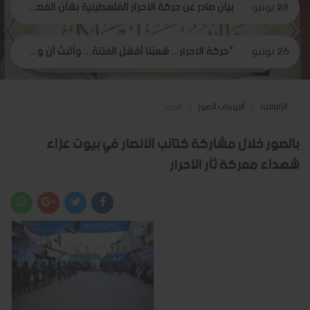
28 يونيو
بيان صادر عن حركة الأحرار الفلسطينية بشأن الفصل التعسفي لموظفي وكالة الغوث، وإعلان التضامن مع اعتصامهم المشروع
26 يونيو
*حركة الأحرار .. شعبُنا أفشلَ الفتنةَ... وأثبتَ أن وعيَه أقوى من مؤامرات الاحتلال*
الرئيسية
ألبومات الصور
الصور
بالصور خلال مشاركة كتائب الأنصار في بيوت عزاء
شهداء معركة ثأر الأحرار