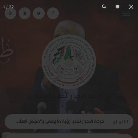
01 يونيو
حركة الأحرار تُحذر: رؤية ما يسمى بـ"مجلس السلام" لغزة تهدف لتقويض الحقوق الوطنية الفلسطينية.