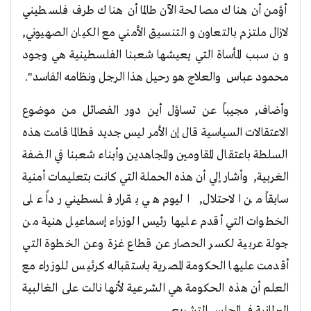
أؤمن أن هناك مصالحة الآن طالما أن هناك طرف فلسطيني
لازال ملتزم بالتعاون و التنسيق الأمني مع الكيان الصهيوني,
و ن سبب المأساة التي يعيشها شعبنا الفلسطينية هي وجود
محمود عباس والعلاج هو رحيل هذا الرجل ونظامه الفاسد".
وأضاف, مجيباً عن تساؤل أين دور الفصائل من موضوع
الاعتقالات السياسية قال إن الأمر ليس جديد فطالما قامت هذه
السلطة باعتقال المقاومين والمجاهدين وأبناء شعبنا في الضفة
الغربية, وأشار إلي أن هذه الحملة التي كانت بتعليمات أمنية
سابقاً من الاحتلال, اليوم هي بقرار فلسطيني رداً على
الخطوات التي أقدم عليها رئيس الوزراء إسماعيل هنية من
جولة عربية لكسر الحصار عن قطاع غزة وعن الخطوة التي
أقدمت عليها الحكومة المصرية باستقباله كرئيس للوزراء مع
العلم أن هذه الحكومة هي الشرعية لأنها نالت على الغالبية
البرلمانية في المجلس التشريعي .