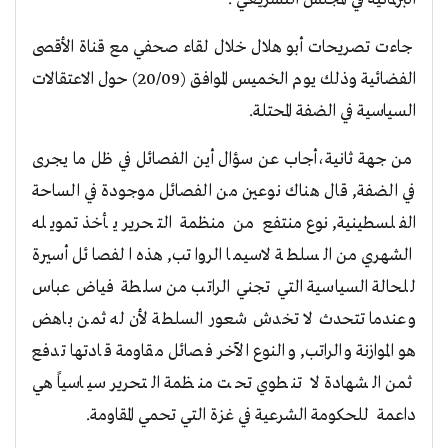
جاءت تصريحات أبو هلال خلال لقاء صحفي مع قناة الأقصى
الفضائية وذلك يوم الخميس الموافق (20/09) حول الاعتقالات
السياسية في الضفة المحتلة.
من جهة ثانية،أجاب عن سؤال أين الفصائل في ظل ما يجرى
في الضفة, قال هناك نوعين من الفصائل موجودة في الساحة
الفلسطينية, نوع منتفع من منظمة التحرير يأخذ تمويله
الشهري من السلطة لاسيما الرواتب, هذه الفصائل أسيرة
للحالة السياسية التي تجني الراتب من سلطة فياض عباس
وعندما تتحدث لا تخدش شعور السلطة لأن له ثمن باهض
هو الموازنة والراتب, والنوع الآخر فصائل مقاومة قادتها تدفع
ثمن الشهادة لا تنطوي تحت منظمة التحرير سياسياً هي
داعمة للحكومة الشرعية في غزة التي تحمي المقاومة.