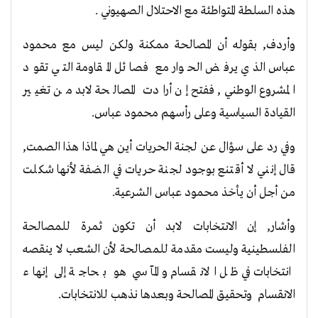
هذه السلطة المتواطئة مع الاحتلال الصهيوني .
وأردف, بقوله أن المصالحة ممكنة ولكن ليس مع محمود
عباس الذي يرفض الحوار مع فصائل المقاومة التي تقود
المشروع الوطني, ففتح إن أرادت المصالحة لابد من تغيير
القيادة السياسية وعلى رأسهم محمود عباس.
وفي رد على سؤال عن لجنة الحريات أين هي لماذا هذا الصمت,
قال إنني لا أقتنع بوجود لجنة حريات في الضفة لأنها شكلت
من أجل أن يأخذ محمود عباس الشرعية.
وأشار, إن الانتخابات لابد أن تكون ثمرة للمصالحة
الفلسطينية وليست مقدمة للمصالحة لأن الشعب لا ينقصه
انتخابات في ظل الانقسام و المآسي هو بحاجة إلى إنهاء
الانقسام وتحقيق المصالحة وبعدها نذهب للانتخابات.