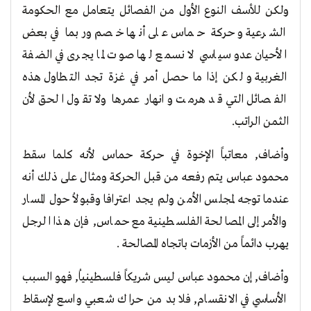
ولكن للأسف النوع الأول من الفصائل يتعامل مع الحكومة
الشرعية و حركة حماس على أنها خصم وربما في بعض
الأحيان عدو سياسي لا نسمع لها صوت لما يجرى في الضفة
الغربية و لكن إذا ما حصل أمر في غزة تجد التطاول هذه
الفصائل التي قد هرمت وانهار عمرها ولا تقول الحق لأن
الثمن الراتب.
وأضاف, معاتباً الإخوة في حركة حماس لأنه كلما سقط
محمود عباس يتم رفعه من قبل الحركة ومثال على ذلك أنه
عندما توجه لمجلس الأمن ولم يجد اعترافا وقبولاُ حول المسار
والأمر إلى المصالحة الفلسطينية مع حماس, فإن هذا الرجل
يهرب دائماً من الأزمات باتجاه المصالحة .
وأضاف, إن محمود عباس ليس شريكاً فلسطينياُ, فهو السبب
الأساسي في الانقسام, فلا بد من حراك شعبي واسع لإسقاط