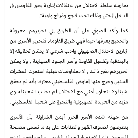
تمارسه سلطة الاحتلال من اعتقالات إدارية بحق المقاومين في
الداخل المحتل وذلك تحت حُجج وذرائع واهية".
كما وأكد الصوفي على أن الطريق إلي تحريرهم معروفة
والجميع يعرفها جيدا فهي طريق المقاومة, فتحرير الأسرى من
زنازين الاحتلال الصهيوني واجب شرعي لا يمكن تحقيقه إلا
بالبندقية وتفعيل المقاومة وأسر الجنود الصهاينة , ولا يمكن
تحريرهم بغير ذلك , لا بمفاوضات عبثية استمرت لعشرات
السنين وخرج منها المفاوض الفلسطيني معترفا بأنه لم يحقق
شيئا ولا بتعاون أمني مع الاحتلال لم يجلب لشعبنا سوى
مزيد من العربدة الصهيونية والتجرؤ على شعبنا الفلسطيني.
من جهته شدد الأسير المحرر أيمن الشراونة بأن الأسرى
يتعرضون لصنوف القهر والعذابات على يد ما تسمى مصلحة
السجون, داعيا لاستمرار الحراك الشعبي والجماهيري لدعم