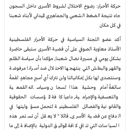
حركة الأحرار: رضوخ الاحتلال لشروط الأسرى داخل السجون
جاء نتيجة الضغط الشعبي والجماهيري الميداني لأبناء شعبنا
في كل مكان
أكد عضو اللجنة السياسية في حركة الأحرار الفلسطينية
الأستاذ معاوية الصوفي على أن قضية الأسرى ستبقى حاضرة
بشكل يومي في مسيرة نضال شعبنا, مؤكدا بأن سياسة الظلم
والقهر والبطش التي ينتهجها الاحتلال ضد أسرانا مرفوضة
وسنتصدى لها بكل إمكانياتنا ولن نترك أي أسيرٍ مجاهدٍ لقمةً
سائغةً أمام وحشية هذا السجان وسياساته القمعية
والتعسفية والإجرامية, داعيا كافة المؤسسات الحقوقية
والقانونية والفصائل الفلسطينية لتحمل مسؤوليتها في
الدفاع عن قضية الأسرى, قائلا" لا يعقل أن تستمر هذه
السياسات التي تنافي كافة المواثيق الدولية بالإضافة إلى ما