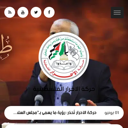
01 يونيو
حركة الأحرار تُحذر: رؤية ما يسمى بـ"مجلس السلام" لغزة تهدف لتقويض الحقوق الوطنية الفلسطينية.