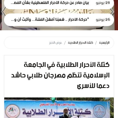
28 يونيو
بيان صادر عن حركة الأحرار الفلسطينية بشأن الفصل التعسفي لموظفي وكالة الغوث، وإعلان التضامن مع اعتصامهم المشروع
26 يونيو
*حركة الأحرار .. شعبُنا أفشلَ الفتنةَ... وأثبتَ أن وعيَه أقوى من مؤامرات الاحتلال*
الرئيسية
كتلة الاحرار الطلابية
عرض الخبر
كتلة الأحرار الطلابية في الجامعة
الإسلامية تنظم مهرجان طلابي حاشد
دعما للأسرى