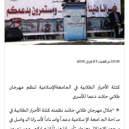
03:09 م السبت 27 ابريل 2019
كتلة الأحرار الطلابية في الجامعةالإسلامية تنظم مهرجان
طلابي حاشد دعما للأسرى
✳ *خِلال مهرجان طلابي حاشد نظمته كتلة الأحرار الطلابية في
ساحة الجامعة الإسلامية دعماً واسناداً لأسرانا البواسل في
سجون الاحتلال بعنوان "أسرانا هنيئاً انتصاركم ..ومستمرون