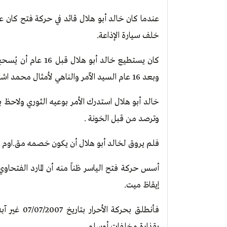
عندما كان خالد أبو هلال قائد في حركة فتح كان عا
خلف سيارة الإذاعة.
كان يستطيع خالد أبو
وبعد 16 عام السيد الآمر والناهي لأمثال محمد اشتية.
خالد أبو هلال استدرك الأمر بوعيه الثوري ولاحظ ب
وترصد من قبل الخونة .
فلم يروق لخالد أبو هلال أن يكون خصمه مق.اوم 
أسس حركة فتح الياسر ظناً منه أن المارد الفتحا
إيقاظ ميت.
فأنطلق بحرك
بقذارة مخلفات أوسلو