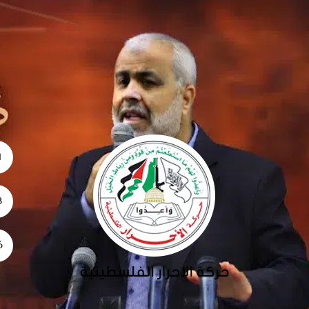
1
28
26