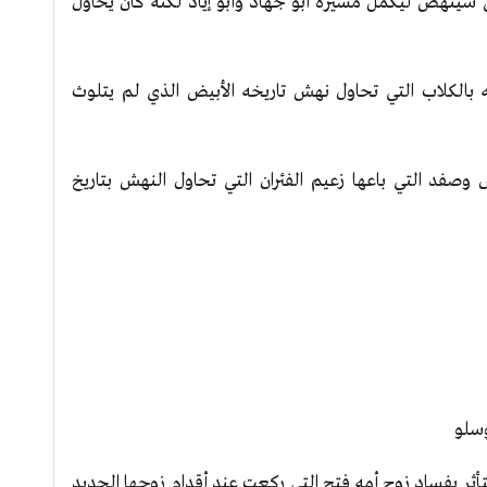
وي سينهض ليكمل مسيرة أبو جهاد وأبو إياد لكنه كان يحاول
ة الأحرار بتاريخ 07/07/2007 غير آبه بالكلاب التي تحاول نهش تاريخه الأبيض الذي لم يتلوث
صفد التي باعها زعيم الفئران التي تحاول النهش بتاريخ
وسلو
تأثر بفساد زوج أمه فتح التي ركعت عند أقدام زوجها الجديد