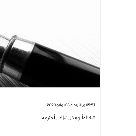
05:57 م الأربعاء 08 يوليو 2020
#خالدأبوهلال #لماذا_أحترمه