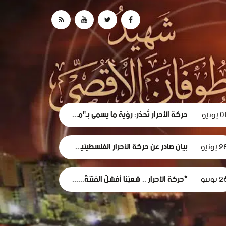
0 يونيو
حركة الأحرار تُحذر: رؤية ما يسمى بـ"مجلس السلام" لغزة تهدف لتقويض الحقوق الوطنية الفلسطينية.
 يونيو
بيان صادر عن حركة الأحرار الفلسطينية بشأن الفصل التعسفي لموظفي وكالة الغوث، وإعلان التضامن مع اعتصامهم المشروع
 يونيو
*حركة الأحرار .. شعبُنا أفشلَ الفتنةَ... وأثبتَ أن وعيَه أقوى من مؤامرات الاحتلال*