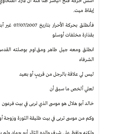
أسس حركة فتح الياسر ظناً منه أن المارد الفتحا
إيقاظ ميت.
فأنطلق بحرك
بقذارة مخلفات أوسلو
انطلق ومعه جيل طاهر ومق.اوم بوصلته القدس و
الشرفاء
ليس لي علاقة بالرجل من قريبٍ أو بعيد
لعلي ألخص ما سبق أن
خالد أبو هلال هو موسى الذي تربى في بيت فرعون
وكم من موسى تربى في بيت طليقة الثورة وزوجة أ
ولكنه حافظ على شرف والده الثائر أبو جهاد ولم ي