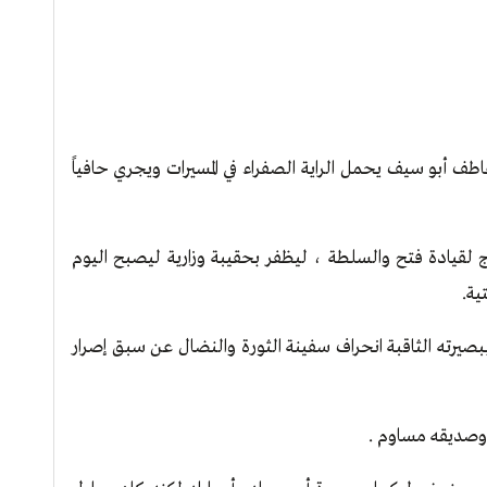
طف أبو سيف يحمل الراية الصفراء في المسيرات ويجري حافياً
 هلال قبل 16 عام أن يُسحج لقيادة فتح والسلطة ، ليظفر بحقيبة وزارية ليصبح اليوم
بصيرته الثاقبة انحراف سفينة الثورة والنضال عن سبق إصرار
وصديقه مساوم .