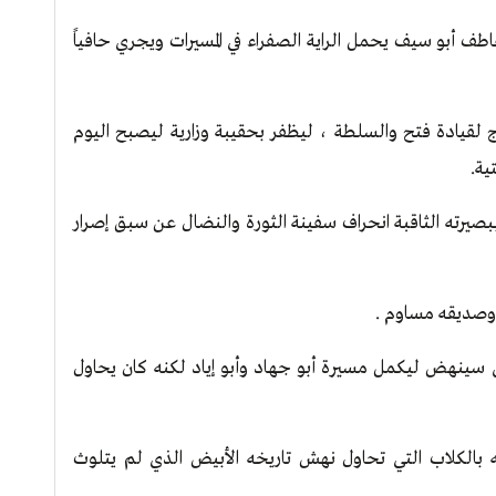
طف أبو سيف يحمل الراية الصفراء في المسيرات ويجري حافياً
 هلال قبل 16 عام أن يُسحج لقيادة فتح والسلطة ، ليظفر بحقيبة وزارية ليصبح اليوم
بصيرته الثاقبة انحراف سفينة الثورة والنضال عن سبق إصرار
وصديقه مساوم .
وي سينهض ليكمل مسيرة أبو جهاد وأبو إياد لكنه كان يحاول
ة الأحرار بتاريخ 07/07/2007 غير آبه بالكلاب التي تحاول نهش تاريخه الأبيض الذي لم يتلوث