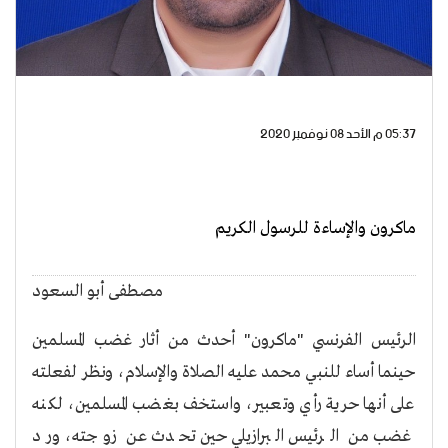
05:37 م الأحد 08 نوفمبر 2020
ماكرون والإساءة للرسول الكريم
مصطفى أبو السعود
الرئيس الفرنسي "ماكرون" أحدث من أثار غضب المسلمين
حينما أساء للنبي محمد عليه الصلاة والإسلام، ونظر لفعلته
على أنها حرية رأي وتعبير، واستخف بغضب المسلمين، لكنه
غضب من الرئيس البرازيلي حين تحدث عن زوجته، ورد