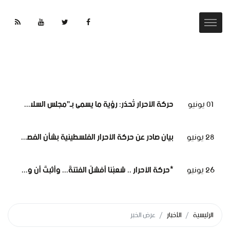
01 يونيو
حركة الأحرار تُحذر: رؤية ما يسمى بـ"مجلس السلام" لغزة تهدف لتقويض الحقوق الوطنية الفلسطينية.
28 يونيو
بيان صادر عن حركة الأحرار الفلسطينية بشأن الفصل التعسفي لموظفي وكالة الغوث، وإعلان التضامن مع اعتصامهم المشروع
26 يونيو
*حركة الأحرار .. شعبُنا أفشلَ الفتنةَ... وأثبتَ أن وعيَه أقوى من مؤامرات الاحتلال*
الرئيسية
الأخبار
عرض الخبر