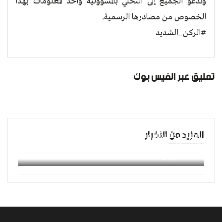
وندعو الجميع إلى التحلي بالمسؤولية وأخذ المعلومات بهذا
الخصوص من مصادرها الرسمية.
#الركن_الشديد
تعليق عبر الفيس بوك
المزيد من الأخبار
الحرب الروسية الأوكرانية تدخل يومها الـ"17" .. تكثيف
الهجمات على "كييف" وشرقها
السبت 12 مارس 2022