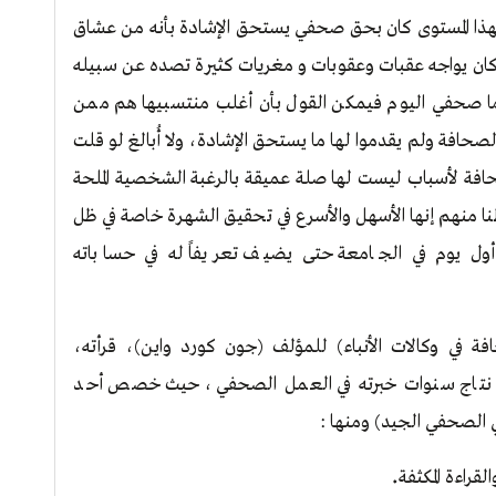
ا المستوى كان بحق صحفي يستحق الإشادة بأنه من عشاق
ان يواجه عقبات وعقوبات و مغريات كثيرة تصده عن سبيله
ما صحفي اليوم فيمكن القول بأن أغلب منتسبيها هم ممن
حافة ولم يقدموا لها ما يستحق الإشادة، ولا أُبالغ لو قلت
افة لأسباب ليست لها صلة عميقة بالرغبة الشخصية الملحة
نا منهم إنها الأسهل والأسرع في تحقيق الشهرة خاصة في ظل
أول يوم في الجامعة حتى يضيف تعريفاً له في حساباته
حافة في وكالات الأنباء) للمؤلف (جون كورد واين)، قرأته،
اء نتاج سنوات خبرته في العمل الصحفي، حيث خصص أحد
 الصحفي الجيد) ومنها :
.
لقراءة المكثفة