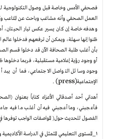
فصحفي الأمس وخاصة قبل وصول التكنولوجية لهذ
العمل الصحفي وأنه مشاغب وباحث عن المتاعب وك
وهدفه خاصة إن كان يسير عكس تيار الحيتان، أ
ظنوا إنها سهلة، ويمكن أن ترفعهم فدخلوا عالم الص
بأن أغلب طلبة الصحافة الآن قد دخلوا قسم الصح
أو وجود رؤية إعلامية مستقبلية، فربما دخلوها ظ
وجود وسائل التواصل الاجتماعي، فما أن يبدأ 
(press)
الإجتماعية
.
أهداني أحد أصدقائي الأعزاء كتاباً بعنوان (الص
فأعجبني، وما أعجبني فيه أن أغلب ما فيه ج
الفصول للحديث حول( المواصفات الواجب توفرها في
_
١
المستوى التعليمي المثمثل في الدراسة الأكاديمية وا