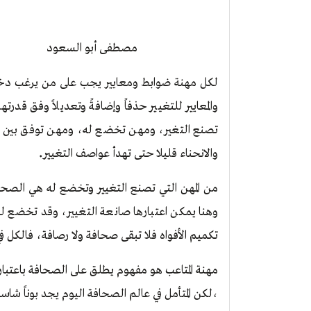
مصطفى أبو السعود
لكل مهنة ضوابط ومعايير يجب على من يرغب دخول
والمعايير للتغيير حذفاً وإضافةً وتعديلاً وفق قدرت
تصنع التغير، ومهن تخضع له، ومهن توفق بين صن
.
والانحناء قليلا حتى تهدأ عواصف التغيير
من المهن التي تصنع التغيير وتخضع له هي الصحا
وهنا يمكن اعتبارها صانعة التغيير، وقد تخضع لل
تكميم الأفواه فلا تبقى صحافة ولا رصافة، فالكل في
مهنة المتاعب هو مفهوم يطلق على الصحافة باعتبا
،لكن المتأمل في عالم الصحافة اليوم يجد بوناً ش