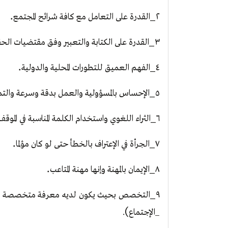
.
_
٢
القدرة على التعامل مع كافة شرائح المجتمع
_
٣
القدرة على الكتابة والتعبير وفق مقتضيات الح
.
_
٤
الفهم العميق للتطورات المحلية والدولية
_
٥
الإحساس بالمسؤولية والعمل بدقة وسرعة والتمي
_
٦
الثراء اللغوي واستخدام الكلمة المناسبة في الموقف
.
_
٧
الجرأة في الإعتراف بالخطأ حتى لو كان مؤلما
.
_
٨
الإيمان بالمهنة وإنها مهنة المتاعب
_
٩
التخصص بحيث يكون لديه معرفة متخصصة في فرع
(
_الإجتماع
.