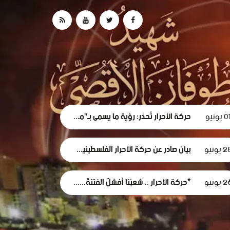
0 يونيو
حركة الأحرار تُحذر: رؤية ما يسمى بـ"مجلس السلام" لغزة تهدف لتقويض الحقوق الوطنية الفلسطينية.
 يونيو
بيان صادر عن حركة الأحرار الفلسطينية بشأن الفصل التعسفي لموظفي وكالة الغوث، وإعلان التضامن مع اعتصامهم المشروع
 يونيو
*حركة الأحرار .. شعبُنا أفشلَ الفتنةَ... وأثبتَ أن وعيَه أقوى من مؤامرات الاحتلال*