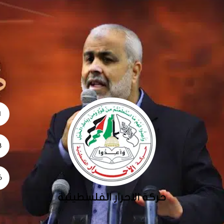
1
28
26