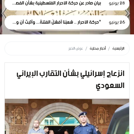
28 يونيو
بيان صادر عن حركة الأحرار الفلسطينية بشأن الفصل التعسفي لموظفي وكالة الغوث، وإعلان التضامن مع اعتصامهم المشروع
26 يونيو
*حركة الأحرار .. شعبُنا أفشلَ الفتنةَ... وأثبتَ أن وعيَه أقوى من مؤامرات الاحتلال*
الرئيسية
أخبار محلية
عرض الخبر
انزعاج إسرائيلي بشأن التقارب الإيراني
السعودي