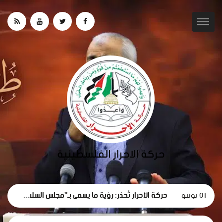
01 يونيو
حركة الأحرار تُحذر: رؤية ما يسمى بـ"مجلس السلام" لغزة تهدف لتقويض الحقوق الوطنية الفلسطينية.