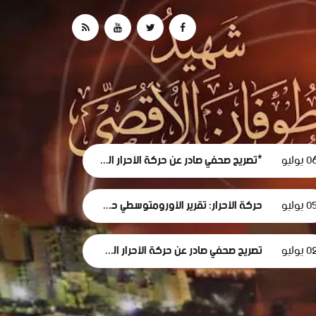
 يوليو
*تصريح صحفي صادر عن حركة الأحرار الفلسطينية حول استقالة لجنة الطوارئ في غزة
0 يوليو
حركة الأحرار: تقرير الأورومتوسطي حول استهداف الرموز الطبية في سجون الاحتلال وثيقة إدانة وجريمة حرب موصوفة
 يوليو
تصريح صحفي صادر عن حركة الأحرار الفلسطينية بمناسبة مرور 1000 يومٍ من حرب الإبادة... وفظاعة جرائم الاحتلال في قطاع غزة*