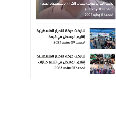
واجب العزاء لعائلة خطاب الكرام باستشهاد ابنهم
( عبد الجليل خطاب)
الجمعة 11 يوليو 2025
شاركت حركة الأحرار الفلسطينية
إقليم الوسطى في خيمة
الجمعة 29 سبتمبر 2023
استقبال الأسير المحرر مفيد
العديني وتقديم التهنئة له
بمناسبة خروجه من سجون
شاركت حركة الأحرار الفلسطينية
الظلم الصهيونية بعد اعتقال
إقليم الوسطى في تشيع جنازات
دام خمسة سنوات ونصف
الجمعة 15 سبتمبر 2023
وبيوت عزاء الشهيدين "عبد
الناصر نوفل، و رائد رمضان"،
اللذين ارتقيا إلى العلياء أثناء
مشاركتهم في فعاليات الأسرى
شرق غزة