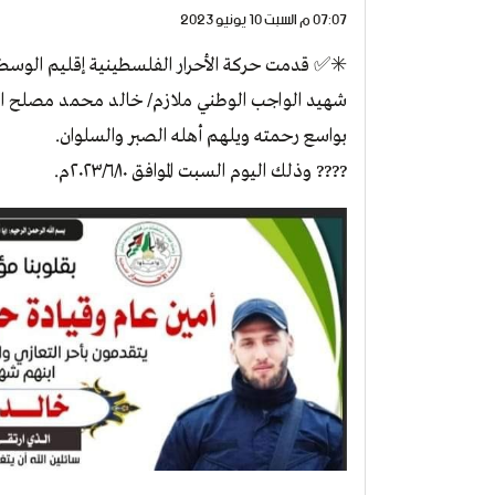
07:07 م السبت 10 يونيو 2023
✳️✅ قدمت حركة الأحرار الفلسطينية إقليم الوسطى 
شهيد الواجب الوطني ملازم/ خالد محمد مصلح الذي 
بواسع رحمته ويلهم أهله الصبر والسلوان.
???? وذلك اليوم السبت الموافق ٢٠٢٣/٦/١٠م.