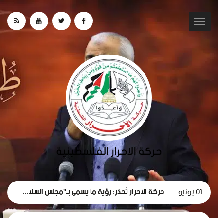
01 يونيو
حركة الأحرار تُحذر: رؤية ما يسمى بـ"مجلس السلام" لغزة تهدف لتقويض الحقوق الوطنية الفلسطينية.