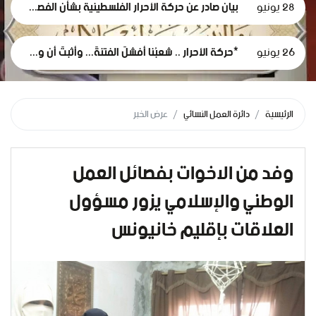
28 يونيو
بيان صادر عن حركة الأحرار الفلسطينية بشأن الفصل التعسفي لموظفي وكالة الغوث، وإعلان التضامن مع اعتصامهم المشروع
26 يونيو
*حركة الأحرار .. شعبُنا أفشلَ الفتنةَ... وأثبتَ أن وعيَه أقوى من مؤامرات الاحتلال*
الرئيسية
دائرة العمل النسائي
عرض الخبر
وفد من الاخوات بفصائل العمل
الوطني والإسلامي يزور مسؤول
العلاقات بإقليم خانيونس