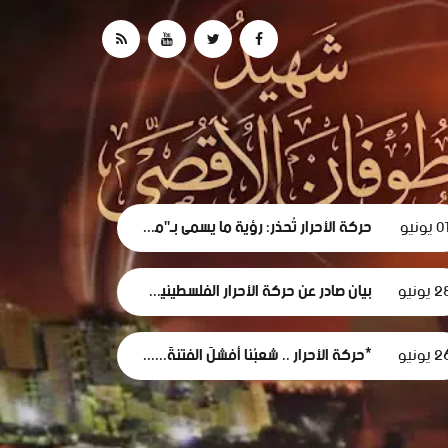
0 يونيو
حركة الأحرار تُحذر: رؤية ما يسمى بـ"مجلس السلام" لغزة تهدف لتقويض الحقوق الوطنية الفلسطينية.
 يونيو
بيان صادر عن حركة الأحرار الفلسطينية بشأن الفصل التعسفي لموظفي وكالة الغوث، وإعلان التضامن مع اعتصامهم المشروع
 يونيو
*حركة الأحرار .. شعبُنا أفشلَ الفتنةَ... وأثبتَ أن وعيَه أقوى من مؤامرات الاحتلال*