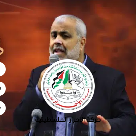
1
28
26