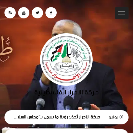
01 يونيو
حركة الأحرار تُحذر: رؤية ما يسمى بـ"مجلس السلام" لغزة تهدف لتقويض الحقوق الوطنية الفلسطينية.