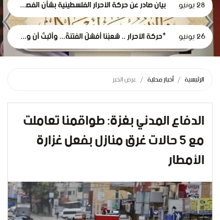
28 يونيو
بيان صادر عن حركة الأحرار الفلسطينية بشأن الفصل التعسفي لموظفي وكالة الغوث، وإعلان التضامن مع اعتصامهم المشروع
26 يونيو
*حركة الأحرار .. شعبُنا أفشلَ الفتنةَ... وأثبتَ أن وعيَه أقوى من مؤامرات الاحتلال*
الرئيسية
أخبار محلية
عرض الخبر
الدفاع المدني بغزة: طواقمنا تعاملت
مع 5 حالات غرق منازل بفعل غزارة
الأمطار