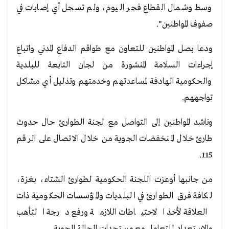
وسط وشمال القطاع فجر اليوم، ولم تسجل أي إصابات في
صفوف المواطنين".
ودعا بصل المواطنين للتعاون مع طواقم الدفاع المدني واتباع
إجراءات السلامة المنشورة من لجان التابعة للبلدية
والحكومية الهادفة لمساعدتهم وخدمتهم وتذليل أي مشاكل
تواجههم.
وناشد المواطنين إلى التواصل مع لجنة الطوارئ حال حدوث
طارئ خلال المنخفضات الجوية من خلال الاتصال على الرقم
115.
من جانبها أوعزت اللجنة الحكومية لطوارئ الشتاء، بغزة،
لكافة فرق الطوارئ في البلديات والمؤسسات الحكومية ذات
العلاقة لأخذ الاحتياطات اللازمة ورفع درجة التأهب
والاستعداد للتعامل مع مستجدات الحالة الجوية.