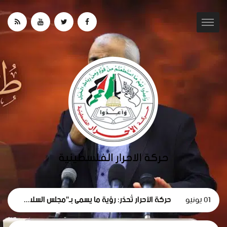
01 يونيو
حركة الأحرار تُحذر: رؤية ما يسمى بـ"مجلس السلام" لغزة تهدف لتقويض الحقوق الوطنية الفلسطينية.