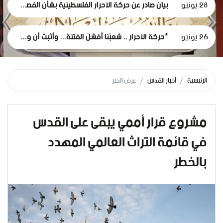
28 يونيو
بيان صادر عن حركة الأحرار الفلسطينية بشأن الفصل التعسفي لموظفي وكالة الغوث، وإعلان التضامن مع اعتصامهم المشروع
26 يونيو
*حركة الأحرار .. شعبُنا أفشلَ الفتنةَ... وأثبتَ أن وعيَه أقوى من مؤامرات الاحتلال*
الرئيسية
أخبار القدس
عرض الخبر
مشروع قرار أممي يبقى على القدس
في قائمة التراث العالمي المهدد
بالخطر