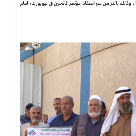
ا، وذلك بالتزامن مع انعقاد مؤتمر المانحين في نيويورك، امام