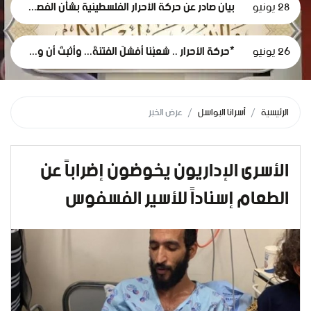
28 يونيو
بيان صادر عن حركة الأحرار الفلسطينية بشأن الفصل التعسفي لموظفي وكالة الغوث، وإعلان التضامن مع اعتصامهم المشروع
26 يونيو
*حركة الأحرار .. شعبُنا أفشلَ الفتنةَ... وأثبتَ أن وعيَه أقوى من مؤامرات الاحتلال*
الرئيسية
أسرانا البواسل
عرض الخبر
الأسرى الإداريون يخوضون إضراباً عن
الطعام إسناداً للأسير الفسفوس