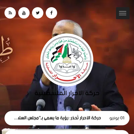
01 يونيو
حركة الأحرار تُحذر: رؤية ما يسمى بـ"مجلس السلام" لغزة تهدف لتقويض الحقوق الوطنية الفلسطينية.