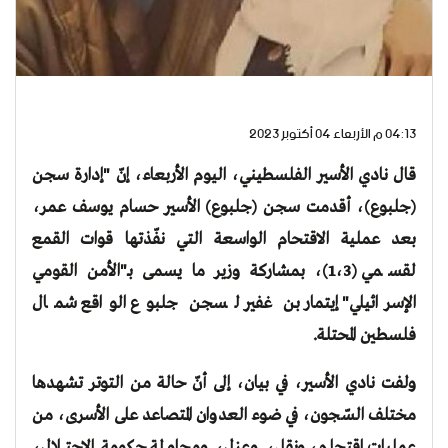
04:13 م الأربعاء 04 أكتوبر 2023
قال نادي الأسير الفلسطيني، اليوم الأربعاء، إنّ "إدارة سجن
(جلبوع)، أقدمت سجن (جلبوع) الأسير حسام يوسف عمر،
بعد عملية الاقتحام الواسعة التي نفّذتها قوات القمع
لقسمي (1،3)، بمشاركة وزير ما يسمى بـ"الأمن القومي
الإسرائيلي" إيتمار بن غفير لسجن جلبوع الواقع شمال
فلسطين المحتلة.
ولفت نادي الأسير، في بيان، إلى أنّ حالة من التوتر تشهدها
مختلف السّجون، في ضوء العدوان المتصاعد على الأسرى، من
عمليات اقتحام، ونقل، وعزل، ومحاولة حكومة الاحتلال،