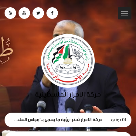
01 يونيو
حركة الأحرار تُحذر: رؤية ما يسمى بـ"مجلس السلام" لغزة تهدف لتقويض الحقوق الوطنية الفلسطينية.