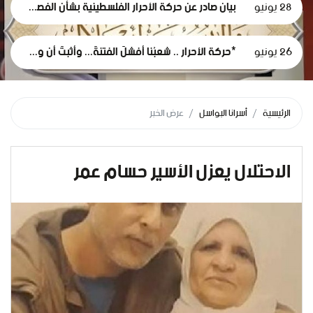
28 يونيو
بيان صادر عن حركة الأحرار الفلسطينية بشأن الفصل التعسفي لموظفي وكالة الغوث، وإعلان التضامن مع اعتصامهم المشروع
26 يونيو
*حركة الأحرار .. شعبُنا أفشلَ الفتنةَ... وأثبتَ أن وعيَه أقوى من مؤامرات الاحتلال*
الرئيسية
أسرانا البواسل
عرض الخبر
الاحتلال يعزل الأسير حسام عمر