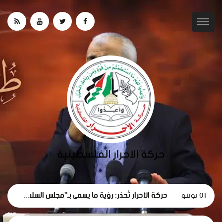
01 يونيو
حركة الأحرار تُحذر: رؤية ما يسمى بـ"مجلس السلام" لغزة تهدف لتقويض الحقوق الوطنية الفلسطينية.