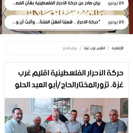
28 يونيو
بيان صادر عن حركة الأحرار الفلسطينية بشأن الفصل التعسفي لموظفي وكالة الغوث، وإعلان التضامن مع اعتصامهم المشروع
26 يونيو
*حركة الأحرار .. شعبُنا أفشلَ الفتنةَ... وأثبتَ أن وعيَه أقوى من مؤامرات الاحتلال*
الرئيسية
اقليم غرب غزة
عرض الخبر
حركة الأحرار الفلسطينية اقليم غرب
غزة. تزورالمختارالحاج/أبو العبد الحلو