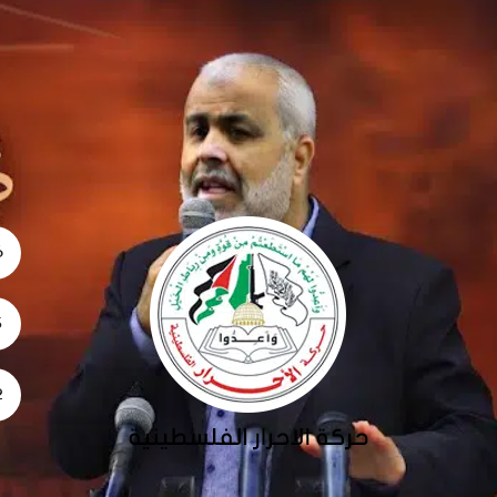
06
5
02