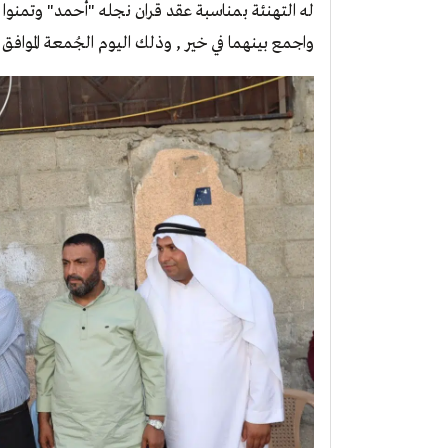
له التهنئة بمناسبة عقد قران نجله "أحمد" وتمنوا
واجمع بينهما في خير , وذلك اليوم الجُمعة الموافق 29_9_2023م.