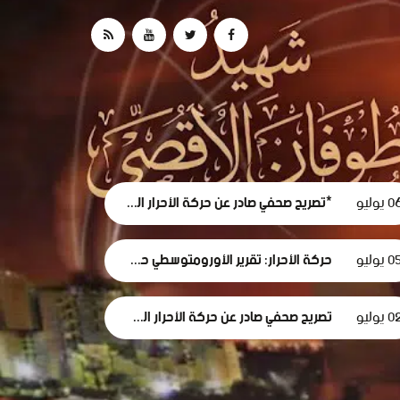
 يوليو
*تصريح صحفي صادر عن حركة الأحرار الفلسطينية حول استقالة لجنة الطوارئ في غزة
0 يوليو
حركة الأحرار: تقرير الأورومتوسطي حول استهداف الرموز الطبية في سجون الاحتلال وثيقة إدانة وجريمة حرب موصوفة
 يوليو
تصريح صحفي صادر عن حركة الأحرار الفلسطينية بمناسبة مرور 1000 يومٍ من حرب الإبادة... وفظاعة جرائم الاحتلال في قطاع غزة*