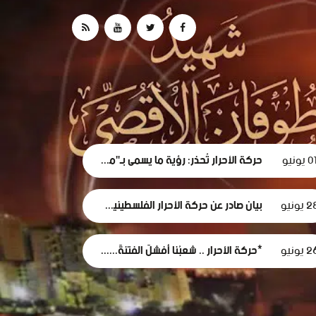
0 يونيو
حركة الأحرار تُحذر: رؤية ما يسمى بـ"مجلس السلام" لغزة تهدف لتقويض الحقوق الوطنية الفلسطينية.
 يونيو
بيان صادر عن حركة الأحرار الفلسطينية بشأن الفصل التعسفي لموظفي وكالة الغوث، وإعلان التضامن مع اعتصامهم المشروع
 يونيو
*حركة الأحرار .. شعبُنا أفشلَ الفتنةَ... وأثبتَ أن وعيَه أقوى من مؤامرات الاحتلال*