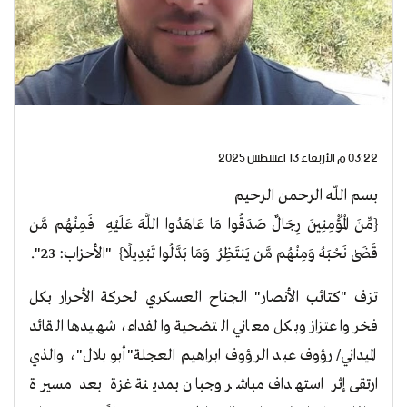
03:22 م الأربعاء 13 اغسطس 2025
بسم اللّه الرحمن الرحيم
{مِّنَ الْمُؤْمِنِينَ رِجَالٌ صَدَقُوا مَا عَاهَدُوا اللَّهَ عَلَيْهِ فَمِنْهُم مَّن
قَضَىٰ نَحْبَهُ وَمِنْهُم مَّن يَنتَظِرُ وَمَا بَدَّلُوا تَبْدِيلًا} "الأحزاب: 23".
تزف "كتائب الأنصار" الجناح العسكري لحركة الأحرار بكل
فخر واعتزاز وبكل معاني التضحية والفداء، شهيدها القائد
الميداني/ رؤوف عبد الرؤوف ابراهيم العجلة"أبو بلال"، والذي
ارتقى إثر استهداف مباشر وجبان بمدينة غزة بعد مسيرة