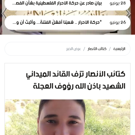
28 يونيو
بيان صادر عن حركة الأحرار الفلسطينية بشأن الفصل التعسفي لموظفي وكالة الغوث، وإعلان التضامن مع اعتصامهم المشروع
26 يونيو
*حركة الأحرار .. شعبُنا أفشلَ الفتنةَ... وأثبتَ أن وعيَه أقوى من مؤامرات الاحتلال*
الرئيسية
كتائب الأنصار
عرض الخبر
كتائب الأنصار تزف القائد الميداني
الشهيد باذن الله رؤوف العجلة