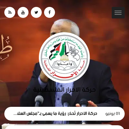
01 يونيو
حركة الأحرار تُحذر: رؤية ما يسمى بـ"مجلس السلام" لغزة تهدف لتقويض الحقوق الوطنية الفلسطينية.