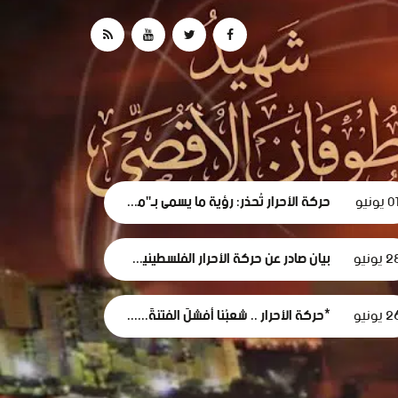
0 يونيو
حركة الأحرار تُحذر: رؤية ما يسمى بـ"مجلس السلام" لغزة تهدف لتقويض الحقوق الوطنية الفلسطينية.
 يونيو
بيان صادر عن حركة الأحرار الفلسطينية بشأن الفصل التعسفي لموظفي وكالة الغوث، وإعلان التضامن مع اعتصامهم المشروع
 يونيو
*حركة الأحرار .. شعبُنا أفشلَ الفتنةَ... وأثبتَ أن وعيَه أقوى من مؤامرات الاحتلال*