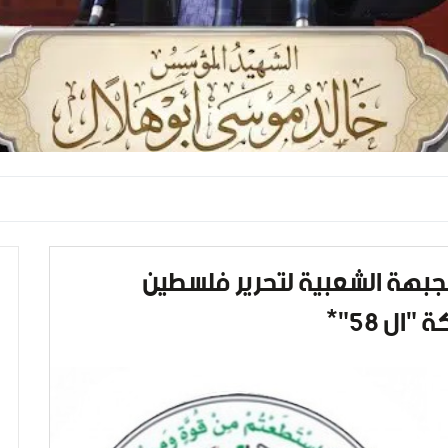
الجبهة الشعبية لتحرير فلسطين
ال 58"*