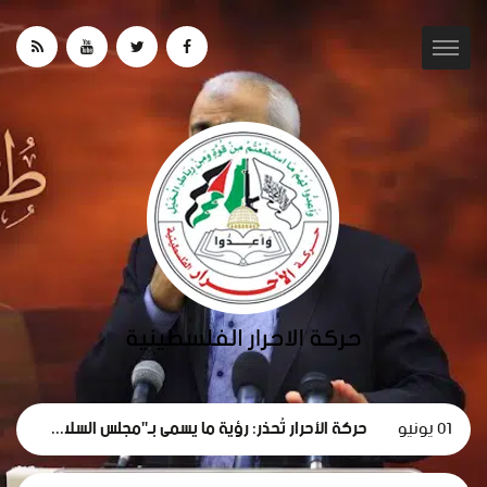
01 يونيو
حركة الأحرار تُحذر: رؤية ما يسمى بـ"مجلس السلام" لغزة تهدف لتقويض الحقوق الوطنية الفلسطينية.