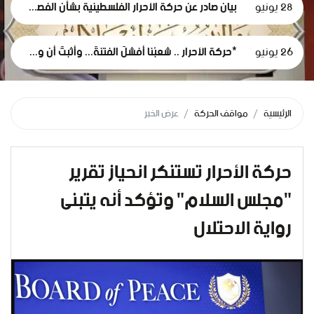
28 يونيو
بيان صادر عن حركة الأحرار الفلسطينية بشأن الفصل التعسفي لموظفي وكالة الغوث، وإعلان التضامن مع اعتصامهم المشروع
26 يونيو
*حركة الأحرار .. شعبُنا أفشلَ الفتنةَ... وأثبتَ أن وعيَه أقوى من مؤامرات الاحتلال*
الرئيسية
مواقف الحركة
عرض الخبر
حركة الأحرار تستنكر انحياز تقرير
"مجلس السلام" وتؤكد أنه يتبنى
رواية الاحتلال