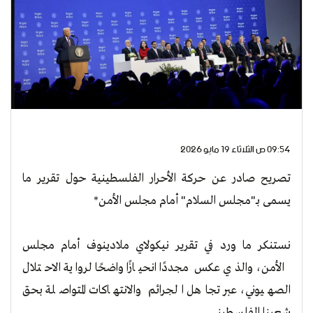
09:54 ص الثلاثاء 19 مايو 2026
تصريح صادر عن حركة الأحرار الفلسطينية حول تقرير ما
يسمى بـ"مجلس السلام" أمام مجلس الأمن*
نستنكر ما ورد في تقرير نيكولاي ملادينوف أمام مجلس
الأمن، والذي عكس مجددًا انحيازًا واضحًا لرواية الاحتلال
الصهيوني، عبر تجاهل الجرائم والانتهاكات المتواصلة بحق
شعبنا الفلسطيني.