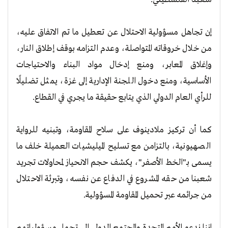
إن تجاهل مسؤولية الاحتلال عن تعطيل ما تم الاتفاق عليه،
من خلال خروقاته المتواصلة، وعدم التزامه بوقف إطلاق النار،
وإغلاق المعابر، ومنع إدخال مواد البناء والاحتياجات
الأساسية، ومنع دخول اللجنة الإدارية إلى غزة، يمثل تضليلًا
للرأي العام الدولي الذي يتابع حقيقة ما يجري في القطاع.
كما أن تركيز ملادينوف على سلاح المقاومة، وتبنيه للرواية
الصهيونية، بالتزامن مع تسليح الميليشيات العميلة خلف ما
يسمى بـ"الخط الأصفر"، يكشف حجم الانحياز لمحاولات تجريد
شعبنا من حقه المشروع في الدفاع عن نفسه، وتبرئة الاحتلال
من جرائمه عبر تحميل المقاومة المسؤولية.
إننا ندعو الأمم المتحدة والمجتمع الدولي إلى تحمل مسؤولياتهم