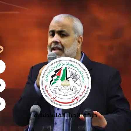
1
28
26