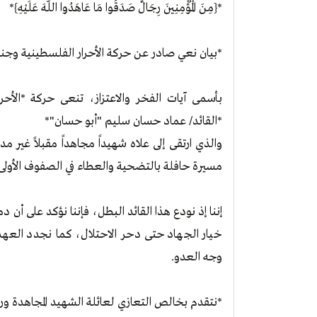
*{مِنَ الْمُؤْمِنِينَ رِجَالٌ صَدَقُوا مَا عَاهَدُوا اللَّهَ عَلَيْهِ}*
*بيان نعي صادر عن حركة الأحرار الفلسطينية وجن
بأسمى آيات الفخر والاعتزاز، تنعى حركة *الأح
*القائد/ عماد حسان سليم "أبو حسان"*
والذي ارتقى إلى علاه شهيداً مجاهداً مقبلاً غير 
مسيرة حافلة بالتضحية والعطاء في الصفوف الأولى
إننا إذ نودع هذا القائد البطل، فإننا نؤكد على أن دم
خيار الجهاد حتى دحر الاحتلال، كما نجدد العهد ل
وجه العدو.
*نتقدم بخالص التعازي لعائلة الشهيد المجاهدة ورف