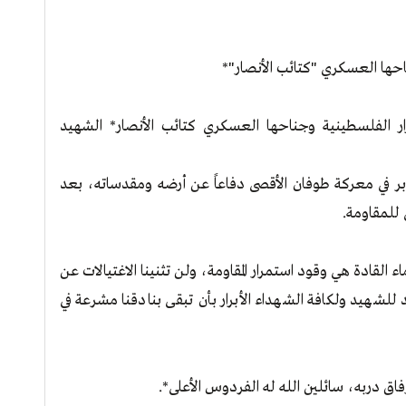
احها العسكري "كتائب الأنصار"*
رار الفلسطينية وجناحها العسكري كتائب الأنصار* الشهيد
مدبر في معركة طوفان الأقصى دفاعاً عن أرضه ومقدساته، بعد
 للمقاومة.
اء القادة هي وقود استمرار المقاومة، ولن تثنينا الاغتيالات عن
لشهيد ولكافة الشهداء الأبرار بأن تبقى بنادقنا مشرعة في
اق دربه، سائلين الله له الفردوس الأعلى*.