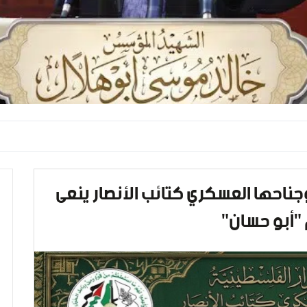
وجناحها العسكري كتائب الأنصار ينعى
 "أبو حسان"