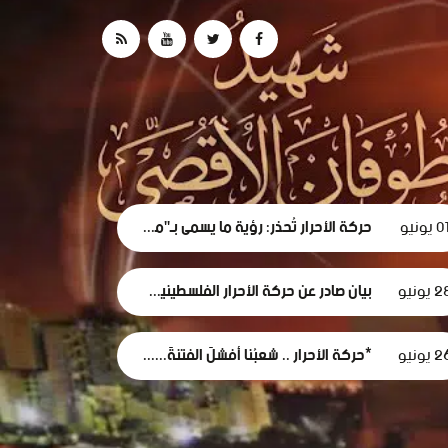
0 يونيو
حركة الأحرار تُحذر: رؤية ما يسمى بـ"مجلس السلام" لغزة تهدف لتقويض الحقوق الوطنية الفلسطينية.
 يونيو
بيان صادر عن حركة الأحرار الفلسطينية بشأن الفصل التعسفي لموظفي وكالة الغوث، وإعلان التضامن مع اعتصامهم المشروع
 يونيو
*حركة الأحرار .. شعبُنا أفشلَ الفتنةَ... وأثبتَ أن وعيَه أقوى من مؤامرات الاحتلال*