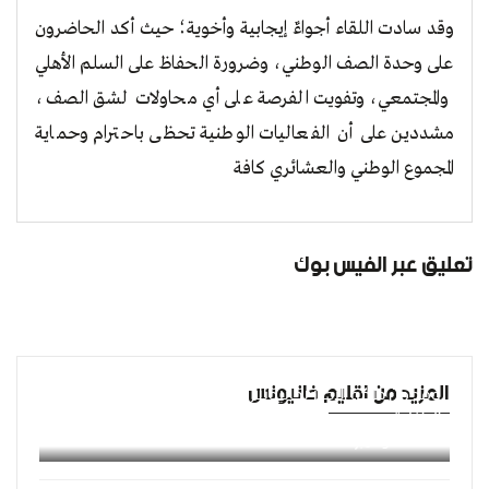
​وقد سادت اللقاء أجواءٌ إيجابية وأخوية؛ حيث أكد الحاضرون
على وحدة الصف الوطني، وضرورة الحفاظ على السلم الأهلي
والمجتمعي، وتفويت الفرصة على أي محاولات لشق الصف،
مشددين على أن الفعاليات الوطنية تحظى باحترام وحماية
المجموع الوطني والعشائري كافة
تعليق عبر الفيس بوك
المزيد من اقليم خانيونس
وفد من حركة الأحرار بخانيونس يزور لجنة الطوارئ التابعة لوزارة
الداخلية.
الأحد 30 نوفمبر 2025