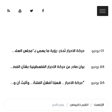
01 يونيو
حركة الأحرار تُحذر: رؤية ما يسمى بـ"مجلس السلام" لغزة تهدف لتقويض الحقوق الوطنية الفلسطينية.
28 يونيو
بيان صادر عن حركة الأحرار الفلسطينية بشأن الفصل التعسفي لموظفي وكالة الغوث، وإعلان التضامن مع اعتصامهم المشروع
26 يونيو
*حركة الأحرار .. شعبُنا أفشلَ الفتنةَ... وأثبتَ أن وعيَه أقوى من مؤامرات الاحتلال*
الرئيسية
اقليم خانيونس
عرض الخبر