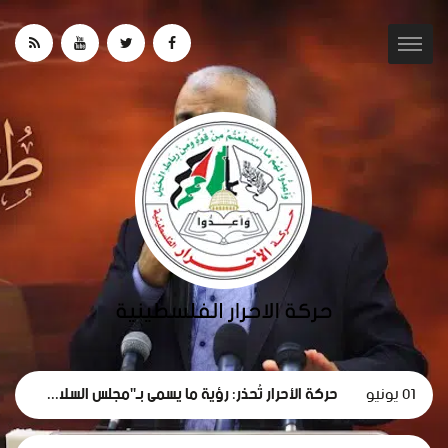
01 يونيو
حركة الأحرار تُحذر: رؤية ما يسمى بـ"مجلس السلام" لغزة تهدف لتقويض الحقوق الوطنية الفلسطينية.