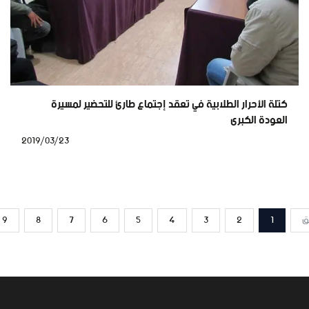
كتلة الأحرار الطلابية في تعقد إجتماع طارئ للتحضير لمسيرة
العودة الكبرى
2019/03/23
ق
1
2
3
4
5
6
7
8
9