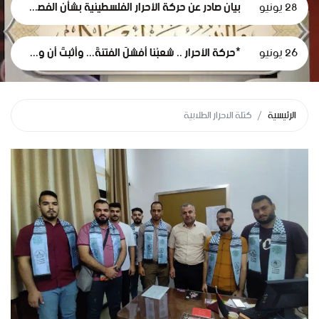
28 يونيو
بيان صادر عن حركة الأحرار الفلسطينية بشأن الفصل التعسفي لموظفي وكالة الغوث، وإعلان التضامن مع اعتصامهم المشروع
26 يونيو
*حركة الأحرار .. شعبُنا أفشلَ الفتنةَ... وأثبتَ أن وعيَه أقوى من مؤامرات الاحتلال*
الرئيسية
كتلة الاحرار الطلابية