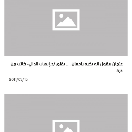
عثمان بيقول انه بكره راجعان .... بقلم /د.إيهاب الدالي- كاتب من
غزة
2011/05/15