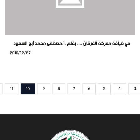
في ضيافة معركة الفرقان .... بقلم .أ.مصطفى محمد أبو السعود
2010/12/27
11
10
9
8
7
6
5
4
3