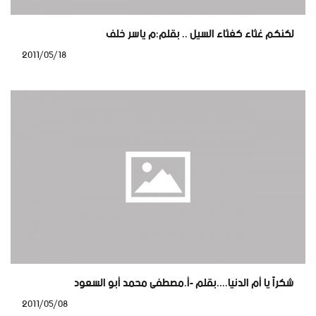
لكنكم غثاء كغثاء السيل .. بقلم:م ياسر خلف
2011/05/18
شكراً يا أم الدنيا....بقلم -أ.مصطفى محمد أبو السعود
2011/05/08