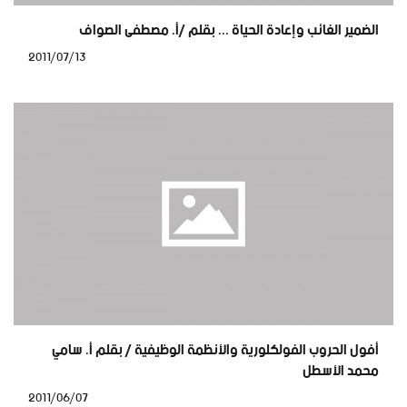
الضمير الغائب وإعادة الحياة ... بقلم /أ. مصطفى الصواف
2011/07/13
أفول الحروب الفولكلورية والأنظمة الوظيفية / بقلم أ. سامي
محمد الأسطل
2011/06/07