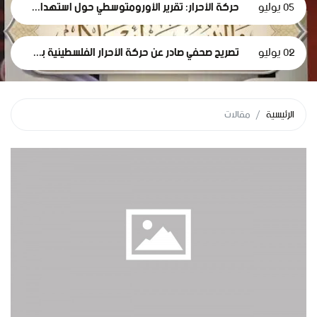
05 يوليو
حركة الأحرار: تقرير الأورومتوسطي حول استهداف الرموز الطبية في سجون الاحتلال وثيقة إدانة وجريمة حرب موصوفة
02 يوليو
تصريح صحفي صادر عن حركة الأحرار الفلسطينية بمناسبة مرور 1000 يومٍ من حرب الإبادة... وفظاعة جرائم الاحتلال في قطاع غزة*
الرئيسية
مقالات