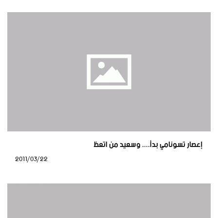
إعصار تسونامي بدأ.... وسعيد من اتعظ
2011/03/22