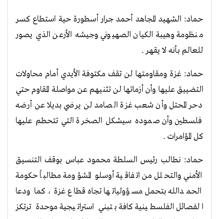
حماد: الشهيد المجاهد أحمد جرار أسطورة حية استطاع كسر
منظومة وهيبة الكيان الصهيوني وجيشه الأرعن الذي يصور
للعالم بأنه لا يقهر .
حماد: غزة ومقاومتها لن تقف مكتوفة الأيدي أمام محاولات
التضييق عليها وأن أزماتها لن تثنيهم عن مواصلة المقاوم حتي
دحر المحتل وأن شعب غزة الصامد لن يرضي بديلا عن أرضه
فلسطين وأن صموده سيشكل الصخرة التي تتحطم عليها
كل المؤامرات .
حماد: نطالب رئيس السلطة محمود عباس بوقف التنسيق
الأمني والتحلل من اتفاقية أوسلو المشؤومة مطالباً حكومة
الحمدالله بتحمل مسؤولياتها تجاه قطاع غزة، كما ودعا
الفصائل الفلسطينية كافة بتبني استراتيجية موحدة ترتكز