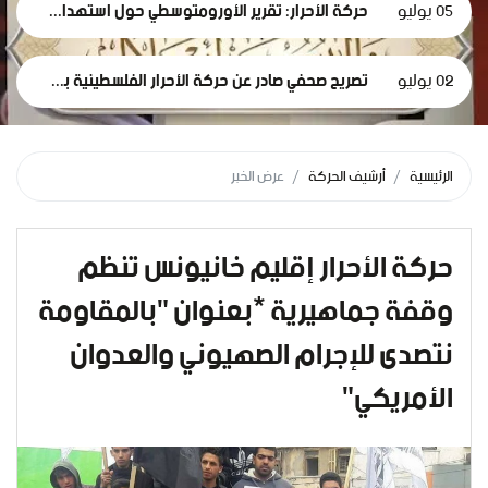
05 يوليو
حركة الأحرار: تقرير الأورومتوسطي حول استهداف الرموز الطبية في سجون الاحتلال وثيقة إدانة وجريمة حرب موصوفة
02 يوليو
تصريح صحفي صادر عن حركة الأحرار الفلسطينية بمناسبة مرور 1000 يومٍ من حرب الإبادة... وفظاعة جرائم الاحتلال في قطاع غزة*
الرئيسية
أرشيف الحركة
عرض الخبر
حركة الأحرار إقليم خانيونس تنظم
وقفة جماهيرية *بعنوان "بالمقاومة
نتصدى للإجرام الصهيوني والعدوان
الأمريكي"