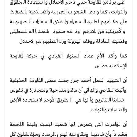
على برنامج المقاومة حتي دحر الاحتلال واستعادة الحقوق
والثوابت، كما ودعا الشعوب العربية والاسلامية بالضغط
على حكامهم لطرد السفراء وإغلاق السفارات الصهيونية
والأمريكية من بلادهم ودعم صمود شعبنا الفلسطيني
وقضيته العادلة ووقف الهرولة وراء التطبيع مع الاحتلال
كما وأكد الأخ عماد السنوار القيادي في حركة المقاومة
الإسلامية حماس
أن الشهيد البطل أحمد جرار جسد معنى المقاومة الحقيقية
وأثبت للقاصي والداني أن مقاومتنا حية ومتجذرة في نفوس
شبابنا الثائرين وأنها هي الطريق الأوحد لاستعادة الأرض
والمقدسات والثوابت.
أن المؤامرات التي يتعرض لها شعبنا ليست وليدة اللحظة
مشدداً بأن شعبنا ومقاومته لهم بالمرصاد وسيُفشلون كل