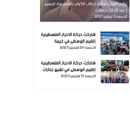
واجب العزاء لعائلة خطاب الكرام باستشهاد ابنهم
( عبد الجليل خطاب)
الجمعة 11 يوليو 2025
شاركت حركة الأحرار الفلسطينية
إقليم الوسطى في خيمة
الجمعة 29 سبتمبر 2023
استقبال الأسير المحرر مفيد
العديني وتقديم التهنئة له
بمناسبة خروجه من سجون
شاركت حركة الأحرار الفلسطينية
الظلم الصهيونية بعد اعتقال
إقليم الوسطى في تشيع جنازات
دام خمسة سنوات ونصف
الجمعة 15 سبتمبر 2023
وبيوت عزاء الشهيدين "عبد
الناصر نوفل، و رائد رمضان"،
اللذين ارتقيا إلى العلياء أثناء
مشاركتهم في فعاليات الأسرى
شرق غزة