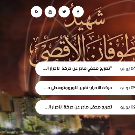
 يوليو
*تصريح صحفي صادر عن حركة الأحرار الفلسطينية حول استقالة لجنة الطوارئ في غزة
0 يوليو
حركة الأحرار: تقرير الأورومتوسطي حول استهداف الرموز الطبية في سجون الاحتلال وثيقة إدانة وجريمة حرب موصوفة
 يوليو
تصريح صحفي صادر عن حركة الأحرار الفلسطينية بمناسبة مرور 1000 يومٍ من حرب الإبادة... وفظاعة جرائم الاحتلال في قطاع غزة*