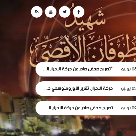
 يوليو
*تصريح صحفي صادر عن حركة الأحرار الفلسطينية حول استقالة لجنة الطوارئ في غزة
0 يوليو
حركة الأحرار: تقرير الأورومتوسطي حول استهداف الرموز الطبية في سجون الاحتلال وثيقة إدانة وجريمة حرب موصوفة
 يوليو
تصريح صحفي صادر عن حركة الأحرار الفلسطينية بمناسبة مرور 1000 يومٍ من حرب الإبادة... وفظاعة جرائم الاحتلال في قطاع غزة*