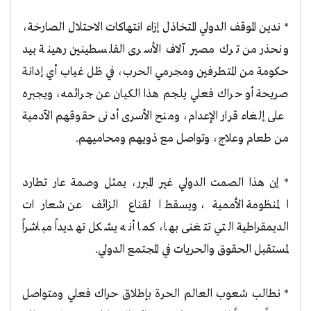
* ندين الموقف الدولي المتخاذل إزاء انتهاكات الاحتلال الصارخة،
ونحذر من ترك مصير آلاف الأسرى الفلسطينين رهينة بيد
حكومة من المتطرفين ومجرمي الحرب، في ظل غياب أي إدانة
صريحة أو حراك فعلي يلجم هذا الكيان عن جرائمه، ويجبره
على إلغاء قرار الإعدام، ومنح الأسرى أدنى حقوقهم الآدمية
من طعام وعلاج، وتواصل مع ذويهم ومحاميهم.
* إن هذا الصمت الدولي غير المبرر، يمثل وصمة عار تطارد
المنظومة الأممية، ويسقط القناع الزائف عن شعارات
الديمقراطية التي تتغنى بها، كما أنه يشكل تهديداً مباشراً
لمستقبل الحقوق والحريات في المجتمع الدولي.
* نطالب شعوب العالم الحرة بإطلاق حراك فعلي ومتواصل