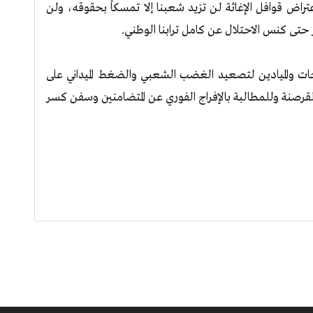
راض قوافل الإغاثة لن تزيد شعبنا إلا تمسكاً بحقوقه، ولن
ر حتى كنس الاحتلال عن كامل ترابنا الوطني.
حات والميادين لتصعيد الغضب الشعبي والضغط الميداني على
لقرصنة وللمطالبة بالإفراج الفوري عن المتضامنين وسفن كسر