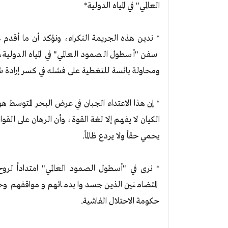
العالمي" في المياه الدولية*
* ندين هذه الجريمة النكراء، ونؤكد أن ما أقدم 
سفن "أسطول الصمود العالمي" في المياه الدولية
ومحاولة بائسة للتغطية على فشله في كسر إرادة ش
* إن هذا الاعتداء الجبان في عرض البحر المتوسط ه
الكيان لا يفهم إلا لغة القوة، وأن الرهان على القو
يحمي حقاً ولا يردع ظالماً.
* نرى في "أسطول الصمود العالمي" امتداداً لروح
المتضامنين الذين جسدوا بدمائهم ومواقفهم وحدة 
حكومة الاحتلال الفاشية.