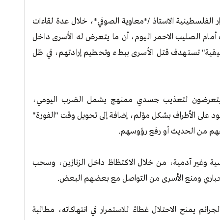
 الفلسطينية الاستاذ /*معاوية الصوفي*، خلال عدة لقاءات
مام الصليب الاحمر اليوم، أن ما يتعرض له الأسرى داخل
قيقية" تستهدف قتل الأسرى ببطء وتحطيم إرادتهم، في ظل
 يتعرضون لتعذيب جسدي ممنهج يشمل الضرب اليومي،
د على الأطراف بشكل مؤلم، إضافة إلى تحويل وقت "الفورة"
منعهم من الحديث أو رفع رؤوسهم.
اسية وغير آدمية، من خلال الاكتظاظ داخل الزنازين، وسحب
جباري ومنع الأسرى من التواصل مع بعضهم البعض.
ائم يمنح الاحتلال غطاءً للاستمرار في انتهاكاته، مطالبة