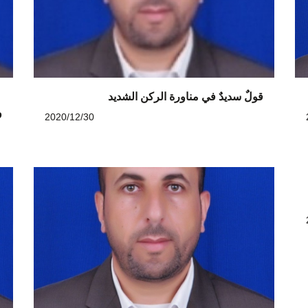
قولٌ سديدٌ في مناورة الركن الشديد
م
و
2020/12/30