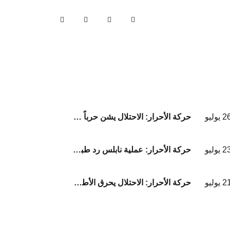
 يوليو
حركة الأحرار: الاحتلال يشن حرباً عقائدية لطمس الهوية والموروث الحضاري لشعبنا.
 يوليو
حركة الأحرار: عملية نابلس رد طبيعي على جرائم الاحتلال في غزة والضفة والقدس واعتداءات المستوطنين على الأقصى
 يوليو
حركة الأحرار: الاحتلال يحرق الأطفال والنساء في بيوتهم ويمحو عائلة المصري من السجل المدني.