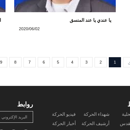
يا عندي يا عند المنسق
ا
2020/06/02
ق
1
2
3
4
5
6
7
8
9
روابط
حلية
شهداء الحركة
فيديو الحركة
البريد الإكتروني
لقدس
أرشيف الحركة
أخبار الحركة