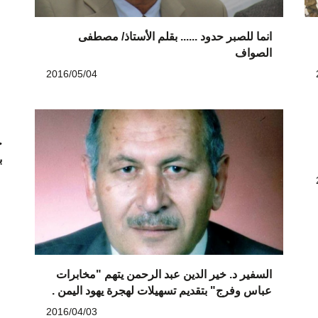
انما للصبر حدود ...... بقلم الأستاذ/ مصطفى
الصواف
2016/05/04
ح
ب
السفير د. خير الدين عبد الرحمن يتهم "مخابرات
عباس وفرج" بتقديم تسهيلات لهجرة يهود اليمن .
2016/04/03