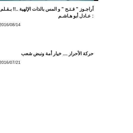
أراجـوز " فـتـح " و المس بالذات الإلهية ..!! بـقـلم
: عـادل أبو هـاشـم
2016/08/14
حركة الأحرار .... خيار أمة ونبض شعب
2016/07/21