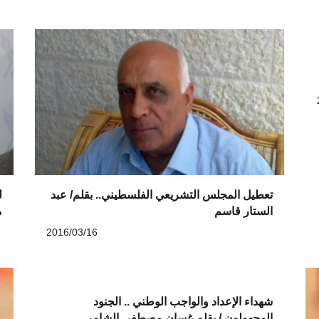
تعطيل المجلس التشريعي الفلسطيني.. بقلم/ عبد
ل
الستار قاسم
م
2016/03/16
شهداء الإعداد والواجب الوطني .. الجنود
المجهولون / بقلم غسان مصطفى الشامي