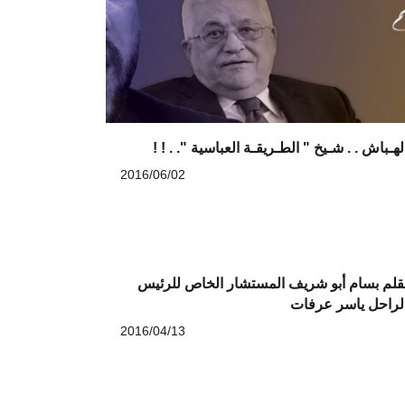
لهـباش . . شـيخ " الطـريقـة العباسية ". . ! !
2016/06/02
قلم بسام أبو شريف المستشار الخاص للرئيس
لراحل ياسر عرفات
2016/04/13