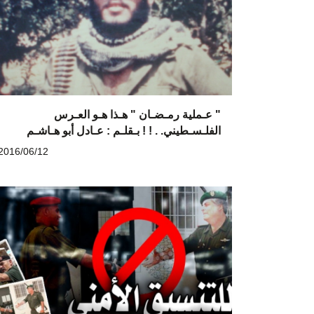
" عـملية رمـضـان " هـذا هـو العـرس
الفلـسـطيني. . ! ! بـقلـم : عـادل أبو هـاشـم
2016/06/12