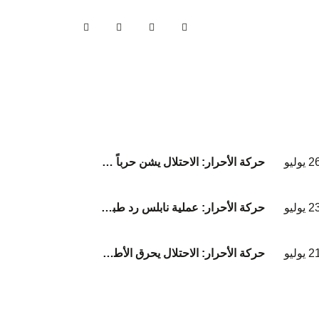
 يوليو
حركة الأحرار: الاحتلال يشن حرباً عقائدية لطمس الهوية والموروث الحضاري لشعبنا.
 يوليو
حركة الأحرار: عملية نابلس رد طبيعي على جرائم الاحتلال في غزة والضفة والقدس واعتداءات المستوطنين على الأقصى
 يوليو
حركة الأحرار: الاحتلال يحرق الأطفال والنساء في بيوتهم ويمحو عائلة المصري من السجل المدني.