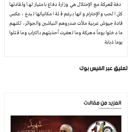
دفة المعركة مع الإحتلال هي وزارة دفاع بامتياز لها ولقادتها
كل الحب والإحترام وانها برغم قلة امكانياتها تبدع ،عكس
قادة جيوش عربية ملأت صدروهم النياشين والجوائز، لكنهم
ما دخلوا يوماً معركة وما تعفرت أحذيتهم بالتراب وما قتلوا
يوما ذبابة
تعليق عبر الفيس بوك
المزيد من مقالات