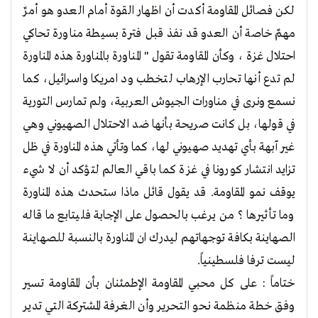
لكن فصائل المقاومة أكدت أن اظهار القوة أمام العدو هو أمرٌ
مهمٌ خاصة أن العدو قد نفذ قبل فترة بسيطة مناورة تحاكي
احتلال غزة ، وكأن المقاومة تقول " المناورة بالمناورة هذه المناورة
لم تدع أنها تحارب الإرهاب لتخطب ود امريكا واسرائيل، كما
نسمع ونرى في مناورات الجيوش العربية، ولم تمارس التورية
في قولها، بل كانت صريحة بأنها ضد الاحتلال الصهيوني وهي
غير آبهة بأي تهديد صهيوني لها، كما وتأتي هذه المناورة في ظل
تزايد انتشار كورونا في غزة كما باقي العالم لتؤكد أن لا شيء
يوقف نمو المقاومة. قد يقول قائل ماذا ستحدث هذه المناورة
وما تأثيرها ؟ من يرغب بالحصول على الإجابة فليتابع ما قاله
الصهاينة بكافة توجهاتهم ليدرك ان المناورة بالنسبة للصهاينة
ليست ترفا فلسطينياً.
ختاماً : على كل محبي المقاومة الإطمئنان بأن المقاومة تسير
وفق خطة منظمة نحو التحرير وأن الغرفة المشتركة التي تدير