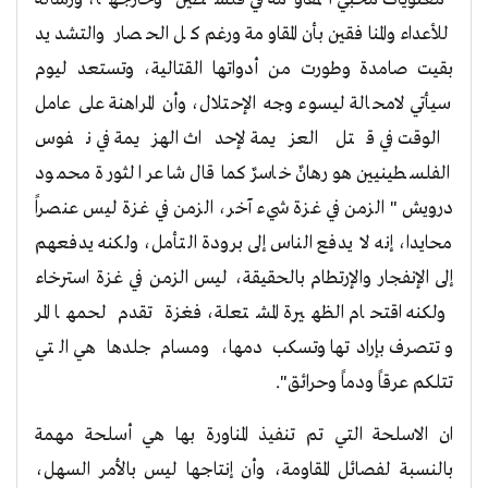
للأعداء والمنافقين بأن المقاومة ورغم كل الحصار والتشديد
بقيت صامدة وطورت من أدواتها القتالية، وتستعد ليوم
سيأتي لامحالة ليسوء وجه الإحتلال، وأن المراهنة على عامل
الوقت في قتل العزيمة لإحداث الهزيمة في نفوس
الفلسطينيين هو رهانٌ خاسرٌ كما قال شاعر الثورة محمود
درويش " الزمن في غـزة شيء آخر، الزمن في غـزة ليس عنصراً
محايدا، إنه لا يدفع الناس إلى برودة التأمل، ولكنه يدفعهم
إلى الإنفجار والإرتطام بالحقيقة، ليس الزمن في غـزة استرخاء
ولكنه اقتحام الظهيرة المشتعلة، فغزة تقدم لحمها المر
وتتصرف بإرادتها وتسكب دمها، ومسام جلدها هي التي
تتلكم عرقاً ودماً وحرائق".
ان الاسلحة التي تم تنفيذ المناورة بها هي أسلحة مهمة
بالنسبة لفصائل المقاومة، وأن إنتاجها ليس بالأمر السهل،