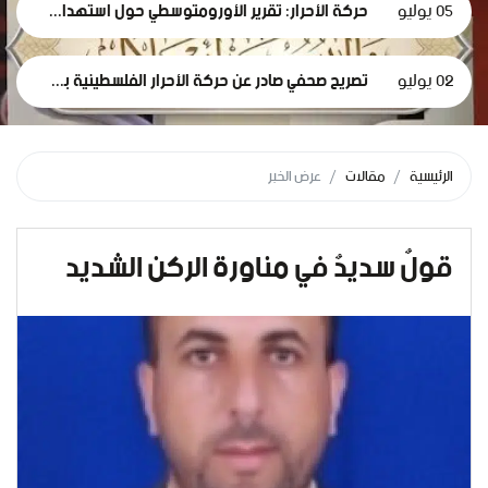
05 يوليو
حركة الأحرار: تقرير الأورومتوسطي حول استهداف الرموز الطبية في سجون الاحتلال وثيقة إدانة وجريمة حرب موصوفة
02 يوليو
تصريح صحفي صادر عن حركة الأحرار الفلسطينية بمناسبة مرور 1000 يومٍ من حرب الإبادة... وفظاعة جرائم الاحتلال في قطاع غزة*
الرئيسية
مقالات
عرض الخبر
قولٌ سديدٌ في مناورة الركن الشديد