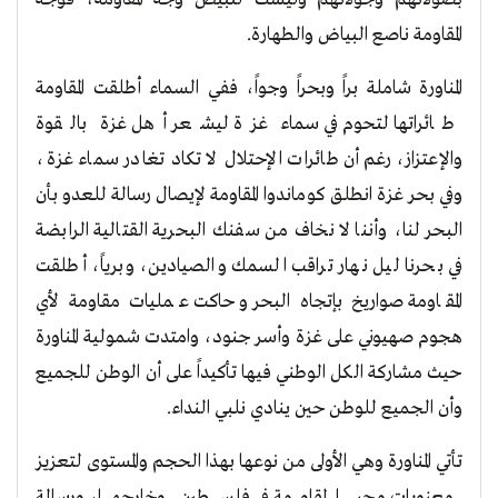
المقاومة ناصع البياض والطهارة.
المناورة شاملة براً وبحراً وجواً، ففي السماء أطلقت المقاومة
طائراتها لتحوم في سماء غزة ليشعر أهل غزة بالقوة
والإعتزاز، رغم أن طائرات الإحتلال لا تكاد تغادر سماء غزة،
وفي بحر غزة انطلق كوماندوا المقاومة لإيصال رسالة للعدو بأن
البحر لنا، وأننا لا نخاف من سفنك البحرية القتالية الرابضة
في بحرنا ليل نهار تراقب السمك والصيادين، وبرياً، أطلقت
المقاومة صواريخ بإتجاه البحر وحاكت عمليات مقاومة لأي
هجوم صهيوني على غزة وأسر جنود، وامتدت شمولية المناورة
حيث مشاركة الكل الوطني فيها تأكيداً على أن الوطن للجميع
وأن الجميع للوطن حين ينادي نلبي النداء.
تأتي المناورة وهي الأولى من نوعها بهذا الحجم والمستوى لتعزيز
معنويات محبي المقاومة في فلسطين وخارجها، ورسالة