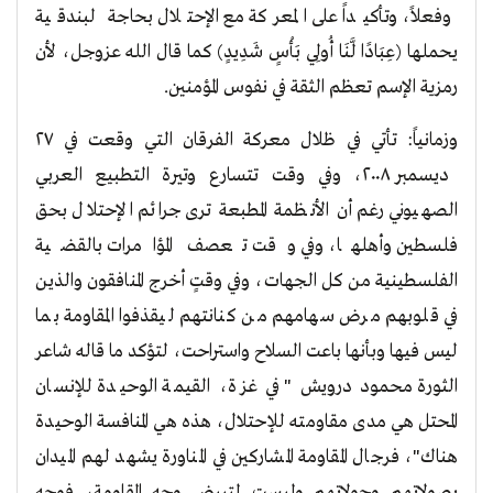
وفعلاً، وتأكيداً على المعركة مع الإحتلال بحاجة لبندقية
يحملها (عِبَادًا لَّنَا أُولِي بَأْسٍ شَدِيدٍ) كما قال الله عزوجل، لأن
رمزية الإسم تعظم الثقة في نفوس المؤمنين.
وزمانياً: تأتي في ظلال معركة الفرقان التي وقعت في ٢٧
ديسمبر ٢٠٠٨، وفي وقت تتسارع وتيرة التطبيع العربي
الصهيوني رغم أن الأنظمة المطبعة ترى جرائم الإحتلال بحق
فلسطين وأهلها، وفي وقت تعصف المؤامرات بالقضية
الفلسطينية من كل الجهات، وفي وقتٍ أخرج المنافقون والذين
في قلوبهم مرض سهامهم من كنانتهم ليقذفوا المقاومة بما
ليس فيها وبأنها باعت السلاح واستراحت، لتؤكد ما قاله شاعر
الثورة محمود درويش " في غزة، القيمة الوحيدة للإنسان
المحتل هي مدى مقاومته للإحتلال، هذه هي المنافسة الوحيدة
هناك"، فرجال المقاومة المشاركين في المناورة يشهد لهم الميدان
بصولاتهم وجولاتهم وليست لتبيض وجه المقاومة، فوجه