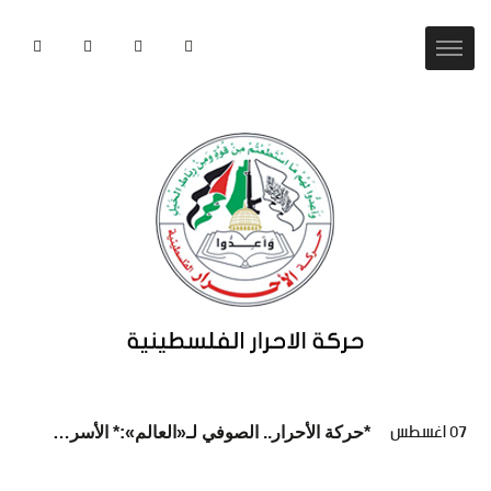
07 اغسطس
*حركة الأحرار.. الصوفي لـ«العالم»:* الأسرى يواجهون كارثة إنسانية ممنهجة داخل سجون الاحتلال